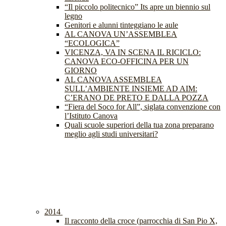
“Il piccolo politecnico” Its apre un biennio sul
legno
Genitori e alunni tinteggiano le aule
AL CANOVA UN’ASSEMBLEA
“ECOLOGICA”
VICENZA, VA IN SCENA IL RICICLO:
CANOVA ECO-OFFICINA PER UN
GIORNO
AL CANOVA ASSEMBLEA
SULL’AMBIENTE INSIEME AD AIM:
C’ERANO DE PRETO E DALLA POZZA
“Fiera del Soco for All”, siglata convenzione con
l’Istituto Canova
Quali scuole superiori della tua zona preparano
meglio agli studi universitari?
2014
Il racconto della croce (parrocchia di San Pio X,