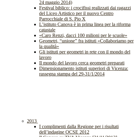
24 maggio 2014)
Festival biblico: i crocifissi realizzati dai ragazzi
del Liceo Artistico per il nuovo Centro
Parrocchiale di S. Pio X
L’istituto Canova è in prima linea per la riforma
catastale
«Caro Renzi, dacci 100 milioni per le scuole»
Geometri, “unione” fra istituti «Collaboriamo per
la qualità»
Gli istituti per geometri in rete con il mondo del
lavoro
Il mondo del lavoro cerca geometri preparati
Dimensionamento istituti superiori di Vicenza:
rassegna stampa del 29-31/1/2014
2013
I complimenti dalla Regione per i risultati
dell’indagine OCSE 2012