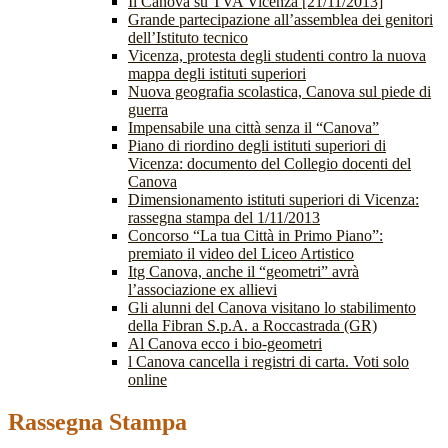
Il Canova su TVA Vicenza [21/11/2013]
Grande partecipazione all’assemblea dei genitori
dell’Istituto tecnico
Vicenza, protesta degli studenti contro la nuova
mappa degli istituti superiori
Nuova geografia scolastica, Canova sul piede di
guerra
Impensabile una città senza il “Canova”
Piano di riordino degli istituti superiori di
Vicenza: documento del Collegio docenti del
Canova
Dimensionamento istituti superiori di Vicenza:
rassegna stampa del 1/11/2013
Concorso “La tua Città in Primo Piano”:
premiato il video del Liceo Artistico
Itg Canova, anche il “geometri” avrà
l’associazione ex allievi
Gli alunni del Canova visitano lo stabilimento
della Fibran S.p.A. a Roccastrada (GR)
Al Canova ecco i bio-geometri
l Canova cancella i registri di carta. Voti solo
online
Rassegna Stampa