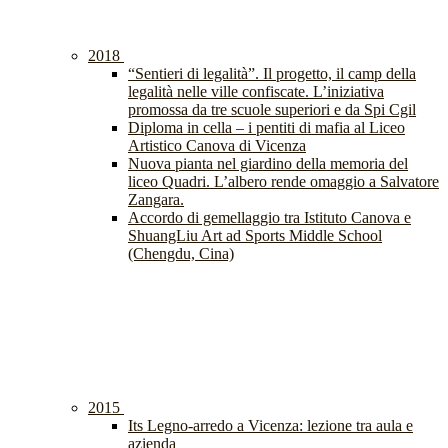
2018
“Sentieri di legalità”. Il progetto, il camp della
legalità nelle ville confiscate. L’iniziativa
promossa da tre scuole superiori e da Spi Cgil
Diploma in cella – i pentiti di mafia al Liceo
Artistico Canova di Vicenza
Nuova pianta nel giardino della memoria del
liceo Quadri. L’albero rende omaggio a Salvatore
Zangara.
Accordo di gemellaggio tra Istituto Canova e
ShuangLiu Art ad Sports Middle School
(Chengdu, Cina)
2015
Its Legno-arredo a Vicenza: lezione tra aula e
azienda