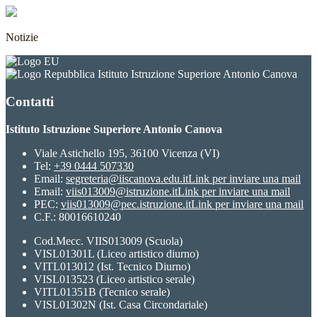
Notizie
Istituto Istruzione Superiore Antonio Canova
Contatti
Istituto Istruzione Superiore Antonio Canova
Viale Astichello 195, 36100 Vicenza (VI)
Tel:
+39 0444 507330
Email:
segreteria@iiscanova.edu.it
Link per inviare una mail
Email:
viis013009@istruzione.it
Link per inviare una mail
PEC:
viis013009@pec.istruzione.it
Link per inviare una mail
C.F.: 80016610240
Cod.Mecc. VIIS013009 (Scuola)
VISL01301L (Liceo artistico diurno)
VITL013012 (Ist. Tecnico Diurno)
VISL013523 (Liceo artistico serale)
VITL01351B (Tecnico serale)
VISL01302N (Ist. Casa Circondariale)