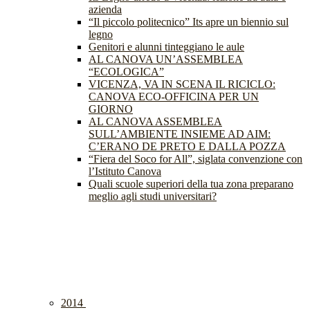
azienda
“Il piccolo politecnico” Its apre un biennio sul
legno
Genitori e alunni tinteggiano le aule
AL CANOVA UN’ASSEMBLEA
“ECOLOGICA”
VICENZA, VA IN SCENA IL RICICLO:
CANOVA ECO-OFFICINA PER UN
GIORNO
AL CANOVA ASSEMBLEA
SULL’AMBIENTE INSIEME AD AIM:
C’ERANO DE PRETO E DALLA POZZA
“Fiera del Soco for All”, siglata convenzione con
l’Istituto Canova
Quali scuole superiori della tua zona preparano
meglio agli studi universitari?
2014