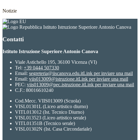
Notizie
Istituto Istruzione Superiore Antonio Canova
Contatti
Istituto Istruzione Superiore Antonio Canova
Viale Astichello 195, 36100 Vicenza (VI)
Tel:
+39 0444 507330
Email:
segreteria@iiscanova.edu.it
Link per inviare una mail
Email:
viis013009@istruzione.it
Link per inviare una mail
PEC:
viis013009@pec.istruzione.it
Link per inviare una mail
C.F.: 80016610240
Cod.Mecc. VIIS013009 (Scuola)
VISL01301L (Liceo artistico diurno)
VITL013012 (Ist. Tecnico Diurno)
VISL013523 (Liceo artistico serale)
VITL01351B (Tecnico serale)
VISL01302N (Ist. Casa Circondariale)