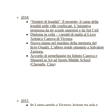
2018
“Sentieri di legalità”. Il progetto, il camp della
legalità nelle ville confiscate. L’iniziativa
promossa da tre scuole superiori e da Spi Cgil
Diploma in cella – i pentiti di mafia al Liceo
Artistico Canova di Vicenza
Nuova pianta nel giardino della memoria del
liceo Quadri. L’albero rende omaggio a Salvatore
Zangara.
Accordo di gemellaggio tra Istituto Canova e
ShuangLiu Art ad Sports Middle School
(Chengdu, Cina)
2015
Its Legno-arredo a Vicenza: lezione tra aula e