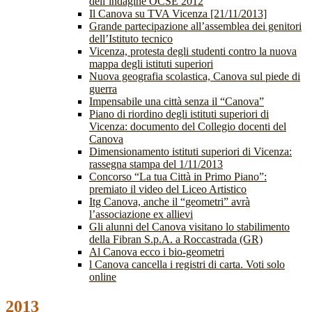
dell’indagine OCSE 2012
Il Canova su TVA Vicenza [21/11/2013]
Grande partecipazione all’assemblea dei genitori
dell’Istituto tecnico
Vicenza, protesta degli studenti contro la nuova
mappa degli istituti superiori
Nuova geografia scolastica, Canova sul piede di
guerra
Impensabile una città senza il “Canova”
Piano di riordino degli istituti superiori di
Vicenza: documento del Collegio docenti del
Canova
Dimensionamento istituti superiori di Vicenza:
rassegna stampa del 1/11/2013
Concorso “La tua Città in Primo Piano”:
premiato il video del Liceo Artistico
Itg Canova, anche il “geometri” avrà
l’associazione ex allievi
Gli alunni del Canova visitano lo stabilimento
della Fibran S.p.A. a Roccastrada (GR)
Al Canova ecco i bio-geometri
l Canova cancella i registri di carta. Voti solo
online
2013