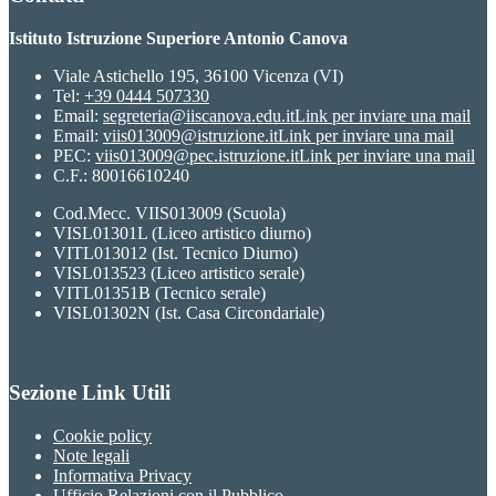
Istituto Istruzione Superiore Antonio Canova
Viale Astichello 195, 36100 Vicenza (VI)
Tel:
+39 0444 507330
Email:
segreteria@iiscanova.edu.it
Link per inviare una mail
Email:
viis013009@istruzione.it
Link per inviare una mail
PEC:
viis013009@pec.istruzione.it
Link per inviare una mail
C.F.: 80016610240
Cod.Mecc. VIIS013009 (Scuola)
VISL01301L (Liceo artistico diurno)
VITL013012 (Ist. Tecnico Diurno)
VISL013523 (Liceo artistico serale)
VITL01351B (Tecnico serale)
VISL01302N (Ist. Casa Circondariale)
Sezione Link Utili
Cookie policy
Note legali
Informativa Privacy
Ufficio Relazioni con il Pubblico