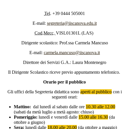
Tel.
+39 0444 505001
E-mail:
segreteria@iiscanova.edu.it
Cod.Mecc.
VISL01301L (LAS)
Dirigente scolastico: Prof.ssa Carmela Mancuso
E-mail:
carmela.mancuso@iiscanova.it
Direttore dei Servizi G.A.: Laura Montenegro
Il Dirigente Scolastico riceve previo appuntamento telefonico.
Orario per il pubblico
Gli uffici della Segreteria didattica sono
aperti al pubblico
con i
seguenti orari:
Mattino:
dal lunedì al sabato dalle ore
10.30 alle 12.00
(sabati da metà luglio a metà agosto: chiuso)
Pomeriggio:
lunedì e venerdì dalle
15.00 alle 16.30
(da
ottobre a giugno)
Sera:
lunedì dalle
18.00 alle 20.00
(da ottobre a maggio)