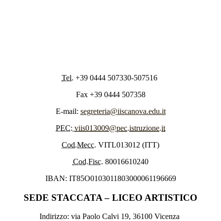
Tel.
+39 0444 507330-507516
Fax +39 0444 507358
E-mail:
segreteria@iiscanova.edu.it
PEC:
viis013009@pec.istruzione.it
Cod.Mecc.
VITL013012 (ITT)
Cod.Fisc.
80016610240
IBAN: IT85O0103011803000061196669
SEDE STACCATA – LICEO ARTISTICO
Indirizzo: via Paolo Calvi 19, 36100 Vicenza