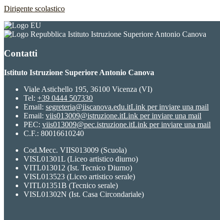
Dirigente scolastico
Istituto Istruzione Superiore Antonio Canova
Contatti
Istituto Istruzione Superiore Antonio Canova
Viale Astichello 195, 36100 Vicenza (VI)
Tel:
+39 0444 507330
Email:
segreteria@iiscanova.edu.it
Link per inviare una mail
Email:
viis013009@istruzione.it
Link per inviare una mail
PEC:
viis013009@pec.istruzione.it
Link per inviare una mail
C.F.: 80016610240
Cod.Mecc. VIIS013009 (Scuola)
VISL01301L (Liceo artistico diurno)
VITL013012 (Ist. Tecnico Diurno)
VISL013523 (Liceo artistico serale)
VITL01351B (Tecnico serale)
VISL01302N (Ist. Casa Circondariale)