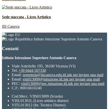
Sede staccata - Liceo Artistico
IIS Canova
Istituto Istruzione Superiore Antonio Canova
Contatti
Istituto Istruzione Superiore Antonio Canova
Viale Astichello 195, 36100 Vicenza (VI)
Tel:
+39 0444 507330
Email:
segreteria@iiscanova.edu.it
Link per inviare una mail
Email:
viis013009@istruzione.it
Link per inviare una mail
PEC:
viis013009@pec.istruzione.it
Link per inviare una mail
C.F.: 80016610240
Cod.Mecc. VIIS013009 (Scuola)
VISL01301L (Liceo artistico diurno)
VITL013012 (Ist. Tecnico Diurno)