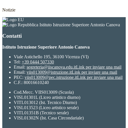
Notizie
Istituto Istruzione Superiore Antonio Canova
Contatti
Istituto Istruzione Superiore Antonio Canova
Viale Astichello 195, 36100 Vicenza (VI)
Tel:
+39 0444 507330
Email:
segreteria@iiscanova.edu.it
Link per inviare una mail
Email:
viis013009@istruzione.it
Link per inviare una mail
PEC:
viis013009@pec.istruzione.it
Link per inviare una mail
C.F.: 80016610240
Cod.Mecc. VIIS013009 (Scuola)
VISL01301L (Liceo artistico diurno)
VITL013012 (Ist. Tecnico Diurno)
VISL013523 (Liceo artistico serale)
VITL01351B (Tecnico serale)
VISL01302N (Ist. Casa Circondariale)