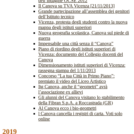
dell’indagine OCSE 2012
Il Canova su TVA Vicenza [21/11/2013]
Grande partecipazione all’assemblea dei genitori
dell’Istituto tecnico
Vicenza, protesta degli studenti contro la nuova
mappa degli istituti superiori
Nuova geografia scolastica, Canova sul piede di
guerra
Impensabile una città senza il “Canova”
Piano di riordino degli istituti superiori di
Vicenza: documento del Collegio docenti del
Canova
Dimensionamento istituti superiori di Vicenza:
rassegna stampa del 1/11/2013
Concorso “La tua Città in Primo Piano”:
premiato il video del Liceo Artistico
Itg Canova, anche il “geometri” avrà
l’associazione ex allievi
Gli alunni del Canova visitano lo stabilimento
della Fibran S.p.A. a Roccastrada (GR)
Al Canova ecco i bio-geometri
l Canova cancella i registri di carta. Voti solo
online
2019