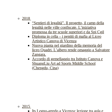
2018
“Sentieri di legalità”. Il progetto, il camp della
legalità nelle ville confiscate. L’iniziativa
promossa da tre scuole superiori e da Spi Cgil
Diploma in cella – i pentiti di mafia al Liceo
Artistico Canova di Vicenza
Nuova pianta nel giardino della memoria del
liceo Quadri. L’albero rende omaggio a Salvatore
Zangara.
Accordo di gemellaggio tra Istituto Canova e
ShuangLiu Art ad Sports Middle School
(Chengdu, Cina)
2015
Its Legno-arredo a Vicenza: lezione tra aula e