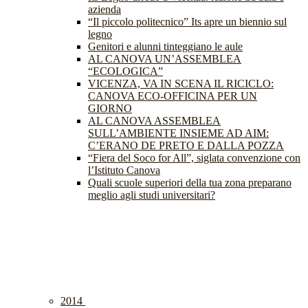
azienda
“Il piccolo politecnico” Its apre un biennio sul
legno
Genitori e alunni tinteggiano le aule
AL CANOVA UN’ASSEMBLEA
“ECOLOGICA”
VICENZA, VA IN SCENA IL RICICLO:
CANOVA ECO-OFFICINA PER UN
GIORNO
AL CANOVA ASSEMBLEA
SULL’AMBIENTE INSIEME AD AIM:
C’ERANO DE PRETO E DALLA POZZA
“Fiera del Soco for All”, siglata convenzione con
l’Istituto Canova
Quali scuole superiori della tua zona preparano
meglio agli studi universitari?
2014