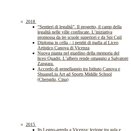
2018
“Sentieri di legalità”. Il progetto, il camp della
legalità nelle ville confiscate. L’iniziativa
promossa da tre scuole superiori e da Spi Cgil
Diploma in cella – i pentiti di mafia al Liceo
Artistico Canova di Vicenza
Nuova pianta nel giardino della memoria del
liceo Quadri. L’albero rende omaggio a Salvatore
Zangara.
Accordo di gemellaggio tra Istituto Canova e
ShuangLiu Art ad Sports Middle School
(Chengdu, Cina)
2015
Its Legno-arredo a Vicenza: lezione tra aula e