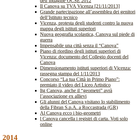
dell’indagine OCSE 2012
Il Canova su TVA Vicenza [21/11/2013]
Grande partecipazione all’assemblea dei genitori
dell’Istituto tecnico
Vicenza, protesta degli studenti contro la nuova
mappa degli istituti superiori
Nuova geografia scolastica, Canova sul piede di
guerra
Impensabile una città senza il “Canova”
Piano di riordino degli istituti superiori di
Vicenza: documento del Collegio docenti del
Canova
Dimensionamento istituti superiori di Vicenza:
rassegna stampa del 1/11/2013
Concorso “La tua Città in Primo Piano”:
premiato il video del Liceo Artistico
Itg Canova, anche il “geometri” avrà
l’associazione ex allievi
Gli alunni del Canova visitano lo stabilimento
della Fibran S.p.A. a Roccastrada (GR)
Al Canova ecco i bio-geometri
l Canova cancella i registri di carta. Voti solo
online
2014