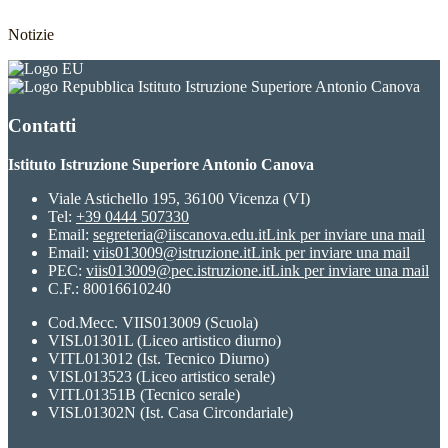
Notizie
Istituto Istruzione Superiore Antonio Canova
Contatti
Istituto Istruzione Superiore Antonio Canova
Viale Astichello 195, 36100 Vicenza (VI)
Tel:
+39 0444 507330
Email:
segreteria@iiscanova.edu.it
Link per inviare una mail
Email:
viis013009@istruzione.it
Link per inviare una mail
PEC:
viis013009@pec.istruzione.it
Link per inviare una mail
C.F.: 80016610240
Cod.Mecc. VIIS013009 (Scuola)
VISL01301L (Liceo artistico diurno)
VITL013012 (Ist. Tecnico Diurno)
VISL013523 (Liceo artistico serale)
VITL01351B (Tecnico serale)
VISL01302N (Ist. Casa Circondariale)