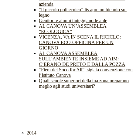
azienda
“Il piccolo politecnico” Its apre un biennio sul
legno
Genitori e alunni tinteggiano le aule
AL CANOVA UN’ASSEMBLEA
“ECOLOGICA”
VICENZA, VA IN SCENA IL RICICLO:
CANOVA ECO-OFFICINA PER UN
GIORNO
AL CANOVA ASSEMBLEA
SULL’AMBIENTE INSIEME AD AIM:
C’ERANO DE PRETO E DALLA POZZA
“Fiera del Soco for All”, siglata convenzione con
l’Istituto Canova
Quali scuole superiori della tua zona preparano
meglio agli studi universitari?
2014