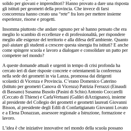
solido per giovani e imprenditori? Hanno provato a dare una risposta
gli istituti per geometri della provincia. Che invece di farsi
concorrenza hanno creato una “rete” fra loro per mettere insieme
esperienze, risorse e progetti.
Insomma piuttosto che andare ognuno per sè hanno pensato che era
meglio lo scambio di eccellenze e di professionalità, per rispondere
meglio alle esigenze del territorio e alla difesa dell’ambiente. Quanto
può aiutare gli studenti a crescere questa sinergia fra istituti? E anche
come spingere scuola e lavoro a dialogare e consolidare un patto per
competere nel mondo?
A queste domande attuali e urgenti in tempo di crisi profonda ha
cercato ieri di dare risposte concrete e orientamenti la conferenza
nella sede dei geometri in via Lanza, promossa dai dirigenti
scolastici di Vicenza e Provincia. C’erano Domenico Caterino
(Istituto per geometri Canova di Vicenza) Patrizia Ferrazzi (Einaudi
di Bassano) Susanna Busolo (Pasini di Schio) Antonio Coccarelli
(Ceccato di Thiene) e CarlaVertuani (Galilei diArzignano), insieme
al presidente del Collegio dei geometri e geometri laureati Giovanni
Bisson, al presidente degli Edili di Confartigianato Giovanni Lovato
e a Elena Donazzan, assessore regionale a Istruzione, formazione e
lavoro.
L’idea è che iniziative innovative nel mondo della scuola possano