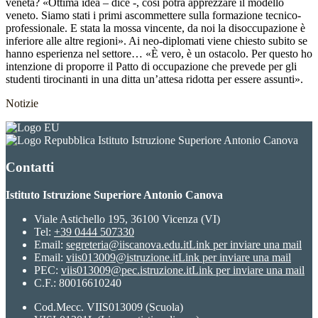
veneta? «Ottima idea – dice -, così potrà apprezzare il modello
veneto. Siamo stati i primi ascommettere sulla formazione tecnico-
professionale. E stata la mossa vincente, da noi la disoccupazione è
inferiore alle altre regioni». Ai neo-diplomati viene chiesto subito se
hanno esperienza nel settore… «È vero, è un ostacolo. Per questo ho
intenzione di proporre il Patto di occupazione che prevede per gli
studenti tirocinanti in una ditta un’attesa ridotta per essere assunti».
Notizie
Istituto Istruzione Superiore Antonio Canova
Contatti
Istituto Istruzione Superiore Antonio Canova
Viale Astichello 195, 36100 Vicenza (VI)
Tel:
+39 0444 507330
Email:
segreteria@iiscanova.edu.it
Link per inviare una mail
Email:
viis013009@istruzione.it
Link per inviare una mail
PEC:
viis013009@pec.istruzione.it
Link per inviare una mail
C.F.: 80016610240
Cod.Mecc. VIIS013009 (Scuola)