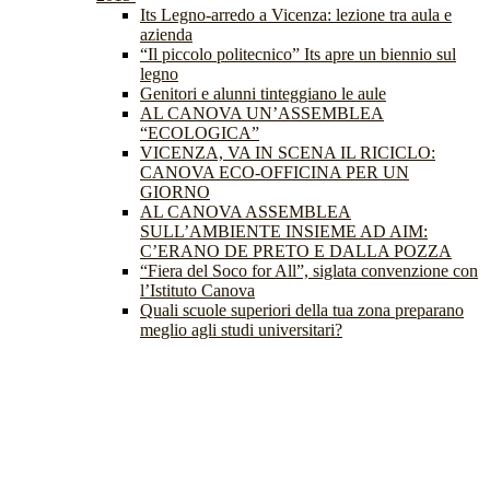
Its Legno-arredo a Vicenza: lezione tra aula e
azienda
“Il piccolo politecnico” Its apre un biennio sul
legno
Genitori e alunni tinteggiano le aule
AL CANOVA UN’ASSEMBLEA
“ECOLOGICA”
VICENZA, VA IN SCENA IL RICICLO:
CANOVA ECO-OFFICINA PER UN
GIORNO
AL CANOVA ASSEMBLEA
SULL’AMBIENTE INSIEME AD AIM:
C’ERANO DE PRETO E DALLA POZZA
“Fiera del Soco for All”, siglata convenzione con
l’Istituto Canova
Quali scuole superiori della tua zona preparano
meglio agli studi universitari?