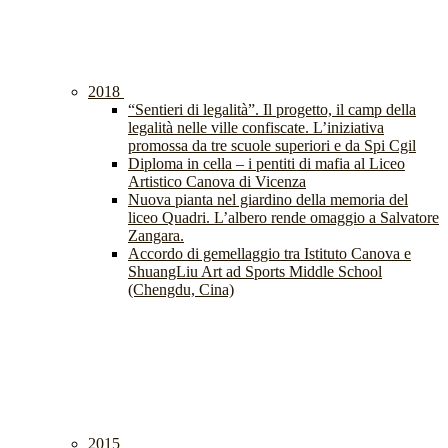
2018
“Sentieri di legalità”. Il progetto, il camp della
legalità nelle ville confiscate. L’iniziativa
promossa da tre scuole superiori e da Spi Cgil
Diploma in cella – i pentiti di mafia al Liceo
Artistico Canova di Vicenza
Nuova pianta nel giardino della memoria del
liceo Quadri. L’albero rende omaggio a Salvatore
Zangara.
Accordo di gemellaggio tra Istituto Canova e
ShuangLiu Art ad Sports Middle School
(Chengdu, Cina)
2015