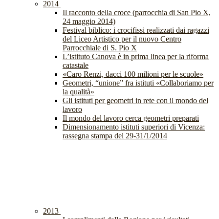
2014
Il racconto della croce (parrocchia di San Pio X,
24 maggio 2014)
Festival biblico: i crocifissi realizzati dai ragazzi
del Liceo Artistico per il nuovo Centro
Parrocchiale di S. Pio X
L’istituto Canova è in prima linea per la riforma
catastale
«Caro Renzi, dacci 100 milioni per le scuole»
Geometri, “unione” fra istituti «Collaboriamo per
la qualità»
Gli istituti per geometri in rete con il mondo del
lavoro
Il mondo del lavoro cerca geometri preparati
Dimensionamento istituti superiori di Vicenza:
rassegna stampa del 29-31/1/2014
2013