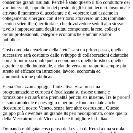
consentire grandi risultati. Perché è stato questo il filo conduttore dei
vari interventi, soprattutto dei presidi degli istituti tecnici. Insomma è
arrivato il momento di accelerare e di «operare tutti assieme in
collegamento sinergico con il territorio attraverso un Cts (comitato
tecnico scientifico) territoriale, che dovràvedere seduti allo stesso
tavolo i rappresentanti degli istituti componenti la rete, collegi e
ordini professionali, categorie economiche e amministratori
pubblici».
Così come «la creazione della “rete” sarà un primo passo, quello
successivo sarà costituito dallo sviluppo di collaborazioni didattiche
con altri indirizzi quali quello economico, quello turistico, quello
agrario e quello industriale, andando verso un rapporto sempre più
stretto ed efficace tra istruzione, lavoro, economia ed
amministrazione pubblica».
Elena Donazzan appoggia l’iniziativa: «La prossima
programmazione europea è focalizzata su risorse umane e
formazione e ci sarà una premialità per chi sta insieme. Tra le priorità
ci sono ambiente e paesaggio e per noi è fondamentale anche
ricostruire il nostro Veneto, senza fare altre costruzioni. Questo
gruppo può diventare un grande Its peri neodiplomati, come quello
della Meccatronica di Vicenza che è il migliore in Italia».
Domanda obbligata: cosa pensa della visita di Renzi a una scuola