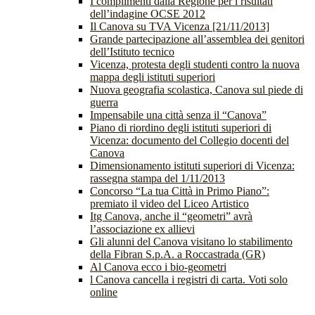
I complimenti dalla Regione per i risultati
dell’indagine OCSE 2012
Il Canova su TVA Vicenza [21/11/2013]
Grande partecipazione all’assemblea dei genitori
dell’Istituto tecnico
Vicenza, protesta degli studenti contro la nuova
mappa degli istituti superiori
Nuova geografia scolastica, Canova sul piede di
guerra
Impensabile una città senza il “Canova”
Piano di riordino degli istituti superiori di
Vicenza: documento del Collegio docenti del
Canova
Dimensionamento istituti superiori di Vicenza:
rassegna stampa del 1/11/2013
Concorso “La tua Città in Primo Piano”:
premiato il video del Liceo Artistico
Itg Canova, anche il “geometri” avrà
l’associazione ex allievi
Gli alunni del Canova visitano lo stabilimento
della Fibran S.p.A. a Roccastrada (GR)
Al Canova ecco i bio-geometri
l Canova cancella i registri di carta. Voti solo
online