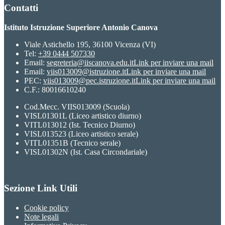
Contatti
Istituto Istruzione Superiore Antonio Canova
Viale Astichello 195, 36100 Vicenza (VI)
Tel:
+39 0444 507330
Email:
segreteria@iiscanova.edu.it
Link per inviare una mail
Email:
viis013009@istruzione.it
Link per inviare una mail
PEC:
viis013009@pec.istruzione.it
Link per inviare una mail
C.F.: 80016610240
Cod.Mecc. VIIS013009 (Scuola)
VISL01301L (Liceo artistico diurno)
VITL013012 (Ist. Tecnico Diurno)
VISL013523 (Liceo artistico serale)
VITL01351B (Tecnico serale)
VISL01302N (Ist. Casa Circondariale)
Sezione Link Utili
Cookie policy
Note legali