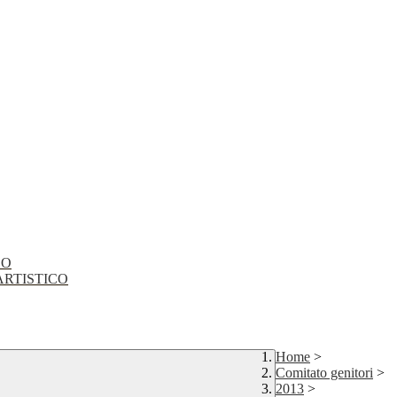
CO
EO ARTISTICO
Home
>
Comitato genitori
>
2013
>