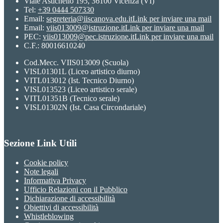
Viale Astichello 195, 36100 Vicenza (VI)
Tel:
+39 0444 507330
Email:
segreteria@iiscanova.edu.it
Link per inviare una mail
Email:
viis013009@istruzione.it
Link per inviare una mail
PEC:
viis013009@pec.istruzione.it
Link per inviare una mail
C.F.: 80016610240
Cod.Mecc. VIIS013009 (Scuola)
VISL01301L (Liceo artistico diurno)
VITL013012 (Ist. Tecnico Diurno)
VISL013523 (Liceo artistico serale)
VITL01351B (Tecnico serale)
VISL01302N (Ist. Casa Circondariale)
Sezione Link Utili
Cookie policy
Note legali
Informativa Privacy
Ufficio Relazioni con il Pubblico
Dichiarazione di accessibilità
Obiettivi di accessibilità
Whistleblowing