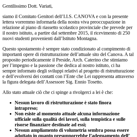
Gentilissimo Dott. Variati,
siamo il Comitato Genitori dell’I.I.S. CANOVA e con la presente
lettera vorremmo informarla della nostra viva preoccupazione in
relazione al piano di riassetto scolastico provinciale che prevede per
il nostro istituto, a partire dal settembre 2015, il ricevimento di 250
nuovi studenti provenienti dall’Istituto Montagna.
Questo spostamento è sempre stato condizionato al compimento di
importanti opere di ristrutturazione dell’attuale sito del Canova. A tal
proposito periodicamente il Preside, Arch. Caterino che stimiamo
per l’impegno e la passione che dedica al nostro istituto, ci ha
sempre informato degli sviluppi relativi al progetto di ristrutturazione
e dell’evolversi dei contatti con l’Ente che Lei rappresenta attraverso
la figura delegata dell’Assessore Sig. Ennio Tosetto.
Allo stato attuale ciò che ci spinge a rivolgerci a lei è che:
Nessun lavoro di ristrutturazione è stato finora
intrapreso;
Non esiste al momento attuale alcuna informazione
ufficiale sulla qualità dei lavori, sulla tempistica e sulle
risorse finanziare destinate ad essi;
Nessun ampliamento di volumetria sembra possa essere
adottato in quanto presupporrebbe l’adeguamento dell’