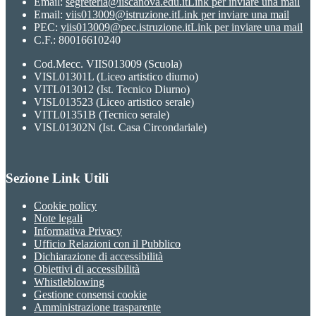
Email:
segreteria@iiscanova.edu.it
Link per inviare una mail
Email:
viis013009@istruzione.it
Link per inviare una mail
PEC:
viis013009@pec.istruzione.it
Link per inviare una mail
C.F.: 80016610240
Cod.Mecc. VIIS013009 (Scuola)
VISL01301L (Liceo artistico diurno)
VITL013012 (Ist. Tecnico Diurno)
VISL013523 (Liceo artistico serale)
VITL01351B (Tecnico serale)
VISL01302N (Ist. Casa Circondariale)
Sezione Link Utili
Cookie policy
Note legali
Informativa Privacy
Ufficio Relazioni con il Pubblico
Dichiarazione di accessibilità
Obiettivi di accessibilità
Whistleblowing
Gestione consensi cookie
Amministrazione trasparente