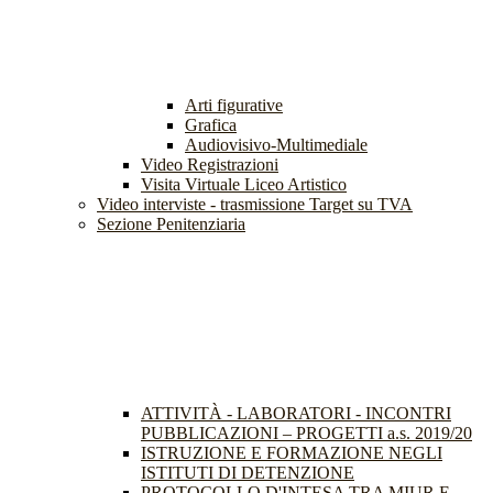
Arti figurative
Grafica
Audiovisivo-Multimediale
Video Registrazioni
Visita Virtuale Liceo Artistico
Video interviste - trasmissione Target su TVA
Sezione Penitenziaria
ATTIVITÀ - LABORATORI - INCONTRI
PUBBLICAZIONI – PROGETTI a.s. 2019/20
ISTRUZIONE E FORMAZIONE NEGLI
ISTITUTI DI DETENZIONE
PROTOCOLLO D'INTESA TRA MIUR E