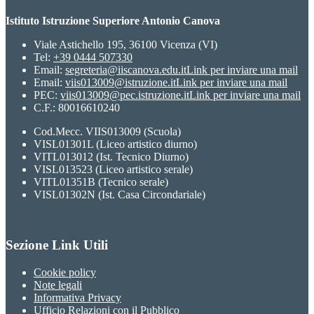
Istituto Istruzione Superiore Antonio Canova
Viale Astichello 195, 36100 Vicenza (VI)
Tel:
+39 0444 507330
Email:
segreteria@iiscanova.edu.it
Link per inviare una mail
Email:
viis013009@istruzione.it
Link per inviare una mail
PEC:
viis013009@pec.istruzione.it
Link per inviare una mail
C.F.: 80016610240
Cod.Mecc. VIIS013009 (Scuola)
VISL01301L (Liceo artistico diurno)
VITL013012 (Ist. Tecnico Diurno)
VISL013523 (Liceo artistico serale)
VITL01351B (Tecnico serale)
VISL01302N (Ist. Casa Circondariale)
Sezione Link Utili
Cookie policy
Note legali
Informativa Privacy
Ufficio Relazioni con il Pubblico