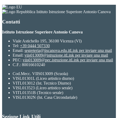
Istituto Istruzione Superiore Antonio Canova
Contatti
Istituto Istruzione Superiore Antonio Canova
Viale Astichello 195, 36100 Vicenza (VI)
Tel:
+39 0444 507330
Email:
segreteria@iiscanova.edu.it
Link per inviare una mail
Email:
viis013009@istruzione.it
Link per inviare una mail
PEC:
viis013009@pec.istruzione.it
Link per inviare una mail
C.F.: 80016610240
Cod.Mecc. VIIS013009 (Scuola)
VISL01301L (Liceo artistico diurno)
VITL013012 (Ist. Tecnico Diurno)
VISL013523 (Liceo artistico serale)
VITL01351B (Tecnico serale)
VISL01302N (Ist. Casa Circondariale)
Sezione Link Utili