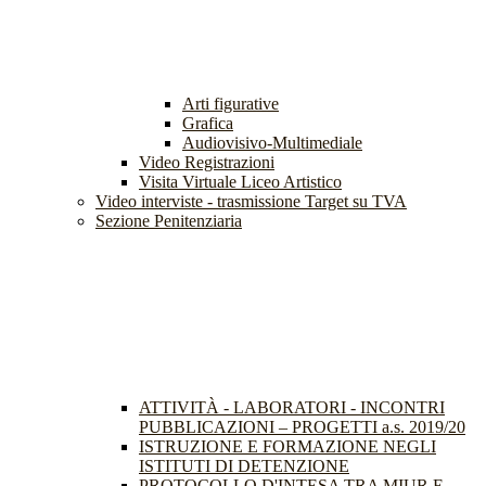
Arti figurative
Grafica
Audiovisivo-Multimediale
Video Registrazioni
Visita Virtuale Liceo Artistico
Video interviste - trasmissione Target su TVA
Sezione Penitenziaria
ATTIVITÀ - LABORATORI - INCONTRI
PUBBLICAZIONI – PROGETTI a.s. 2019/20
ISTRUZIONE E FORMAZIONE NEGLI
ISTITUTI DI DETENZIONE
PROTOCOLLO D'INTESA TRA MIUR E