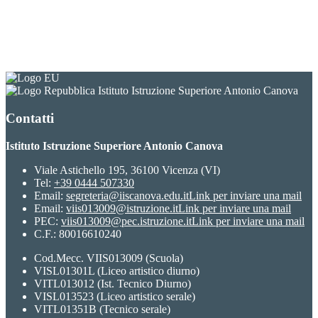
Istituto Istruzione Superiore Antonio Canova
Contatti
Istituto Istruzione Superiore Antonio Canova
Viale Astichello 195, 36100 Vicenza (VI)
Tel:
+39 0444 507330
Email:
segreteria@iiscanova.edu.it
Link per inviare una mail
Email:
viis013009@istruzione.it
Link per inviare una mail
PEC:
viis013009@pec.istruzione.it
Link per inviare una mail
C.F.: 80016610240
Cod.Mecc. VIIS013009 (Scuola)
VISL01301L (Liceo artistico diurno)
VITL013012 (Ist. Tecnico Diurno)
VISL013523 (Liceo artistico serale)
VITL01351B (Tecnico serale)