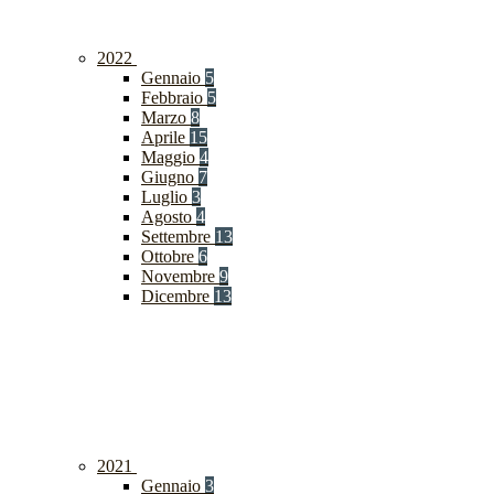
2022
Gennaio
5
Febbraio
5
Marzo
8
Aprile
15
Maggio
4
Giugno
7
Luglio
3
Agosto
4
Settembre
13
Ottobre
6
Novembre
9
Dicembre
13
2021
Gennaio
3