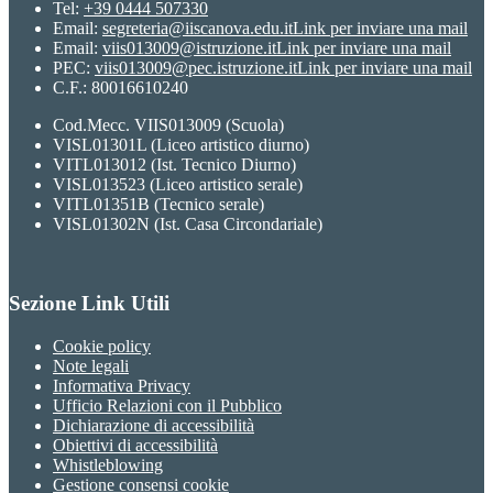
Tel:
+39 0444 507330
Email:
segreteria@iiscanova.edu.it
Link per inviare una mail
Email:
viis013009@istruzione.it
Link per inviare una mail
PEC:
viis013009@pec.istruzione.it
Link per inviare una mail
C.F.: 80016610240
Cod.Mecc. VIIS013009 (Scuola)
VISL01301L (Liceo artistico diurno)
VITL013012 (Ist. Tecnico Diurno)
VISL013523 (Liceo artistico serale)
VITL01351B (Tecnico serale)
VISL01302N (Ist. Casa Circondariale)
Sezione Link Utili
Cookie policy
Note legali
Informativa Privacy
Ufficio Relazioni con il Pubblico
Dichiarazione di accessibilità
Obiettivi di accessibilità
Whistleblowing
Gestione consensi cookie