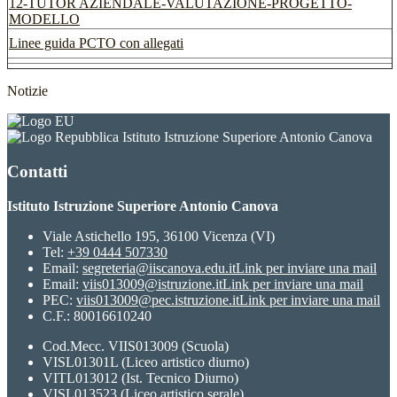
12-TUTOR AZIENDALE-VALUTAZIONE-PROGETTO-
MODELLO
Linee guida PCTO con allegati
Notizie
Istituto Istruzione Superiore Antonio Canova
Contatti
Istituto Istruzione Superiore Antonio Canova
Viale Astichello 195, 36100 Vicenza (VI)
Tel:
+39 0444 507330
Email:
segreteria@iiscanova.edu.it
Link per inviare una mail
Email:
viis013009@istruzione.it
Link per inviare una mail
PEC:
viis013009@pec.istruzione.it
Link per inviare una mail
C.F.: 80016610240
Cod.Mecc. VIIS013009 (Scuola)
VISL01301L (Liceo artistico diurno)
VITL013012 (Ist. Tecnico Diurno)
VISL013523 (Liceo artistico serale)