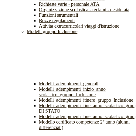
Richieste varie - personale ATA
Organizzazione scolastica - reclami - desiderata
Funzioni strumentali
Bozze regolamenti
Attivita extracurricolari viaggi d'istruzione
Modelli gruppo Inclusione
Modelli_adempimenti_generali
Modelli_adempimenti_inizio_anno
scolastico_gruppo_Inclusione
Modelli_adempimenti_itinere_gruppo_Inclusione
Modelli_adempimenti_fine_anno_scolastico_gr
DI STATO
Modelli_adempimenti_fine_anno_scolastico_grup
Modello certificato competenze 2° anno (alunni
differenziati)