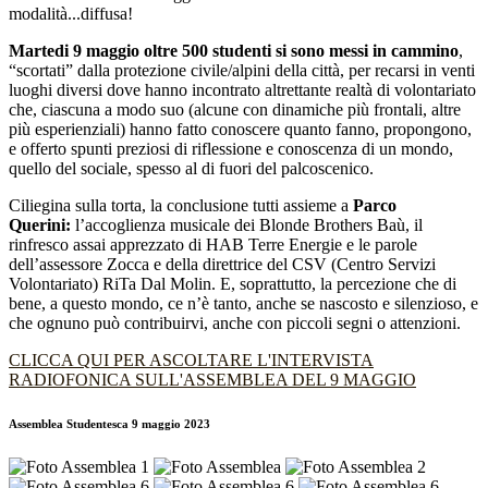
modalità...diffusa!
Martedi 9 maggio oltre 500 studenti si sono messi in cammino
,
“scortati” dalla protezione civile/alpini della città, per recarsi in venti
luoghi diversi dove hanno incontrato altrettante realtà di volontariato
che, ciascuna a modo suo (alcune con dinamiche più frontali, altre
più esperienziali) hanno fatto conoscere quanto fanno, propongono,
e offerto spunti preziosi di riflessione e conoscenza di un mondo,
quello del sociale, spesso al di fuori del palcoscenico.
Ciliegina sulla torta, la conclusione tutti assieme a
Parco
Querini:
l’accoglienza musicale dei Blonde Brothers Baù, il
rinfresco assai apprezzato di HAB Terre Energie e le parole
dell’assessore Zocca e della direttrice del CSV (Centro Servizi
Volontariato) RiTa Dal Molin. E, soprattutto, la percezione che di
bene, a questo mondo, ce n’è tanto, anche se nascosto e silenzioso, e
che ognuno può contribuirvi, anche con piccoli segni o attenzioni.
CLICCA QUI PER ASCOLTARE L'INTERVISTA
RADIOFONICA SULL'ASSEMBLEA DEL 9 MAGGIO
Assemblea Studentesca 9 maggio 2023