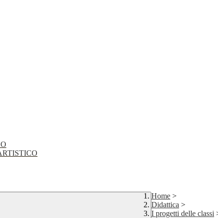
CO
EO ARTISTICO
Home
>
Didattica
>
I progetti delle classi