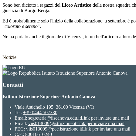
Sono ben diciotto i ragazzi del
Liceo Artistico
della nostra squadra ch
giustizia di Borgo Berga.
Ed è probabilmente solo l'inizio della collaborazione: a settembre è poss
"
colorato e sereno
".
Ne ha parlato anche il giornale di Vicenza, in un bell'articolo a loro d
Notizie
Istituto Istruzione Superiore Antonio Canova
Contatti
Istituto Istruzione Superiore Antonio Canova
Viale Astichello 195, 36100 Vicenza (VI)
Tel:
+39 0444 507330
Email:
segreteria@iiscanova.edu.it
Link per inviare una mail
Email:
viis013009@istruzione.it
Link per inviare una mail
PEC:
viis013009@pec.istruzione.it
Link per inviare una mail
C.F.: 80016610240