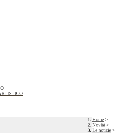
CO
EO ARTISTICO
Home
>
Novità
>
Le notizie
>