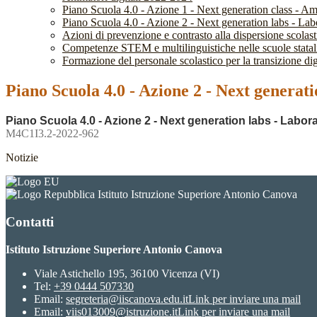
Piano Scuola 4.0 - Azione 1 - Next generation class - Am
Piano Scuola 4.0 - Azione 2 - Next generation labs - Labor
Azioni di prevenzione e contrasto alla dispersione scola
Competenze STEM e multilinguistiche nelle scuole stata
Formazione del personale scolastico per la transizione dig
Piano Scuola 4.0 - Azione 2 - Next generatio
Piano Scuola 4.0 - Azione 2 - Next generation labs - Laborato
M4C1I3.2-2022-962
Notizie
Istituto Istruzione Superiore Antonio Canova
Contatti
Istituto Istruzione Superiore Antonio Canova
Viale Astichello 195, 36100 Vicenza (VI)
Tel:
+39 0444 507330
Email:
segreteria@iiscanova.edu.it
Link per inviare una mail
Email:
viis013009@istruzione.it
Link per inviare una mail