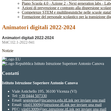
Piano Scuola 4.0 - Azione 2 - Next generation labs - Labor
Azioni di prevenzione e contrasto alla dispersione scola
Competenze STEM e multilinguistiche nelle scuole stata
Formazione del personale scolastico per la transizione dig
Animatori digitali 2022-2024
Animatori digitali 2022-2024
M4C1I2.1-2022-941
Notizie
Istituto Istruzione Superiore Antonio Canova
Contatti
Istituto Istruzione Superiore Antonio Canova
Viale Astichello 195, 36100 Vicenza (VI)
Tel:
+39 0444 507330
Email:
segreteria@iiscanova.edu.it
Link per inviare una mail
Email:
viis013009@istruzione.it
Link per inviare una mail
PEC:
viis013009@pec.istruzione.it
Link per inviare una mail