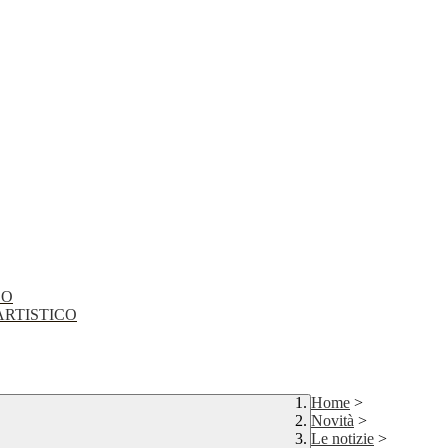
CO
EO ARTISTICO
Home
>
Novità
>
Le notizie
>