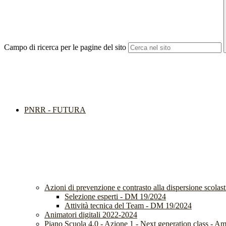
Campo di ricerca per le pagine del sito
PNRR - FUTURA
Azioni di prevenzione e contrasto alla dispersione scola
Selezione esperti - DM 19/2024
Attività tecnica del Team - DM 19/2024
Animatori digitali 2022-2024
Piano Scuola 4.0 - Azione 1 - Next generation class - Am