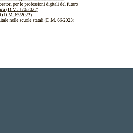
atori per le professioni digitali del futuro
stica (D.M. 170/2022)
li (D.M. 65/2023)
itale nelle scuole statali (D.M. 66/2023)