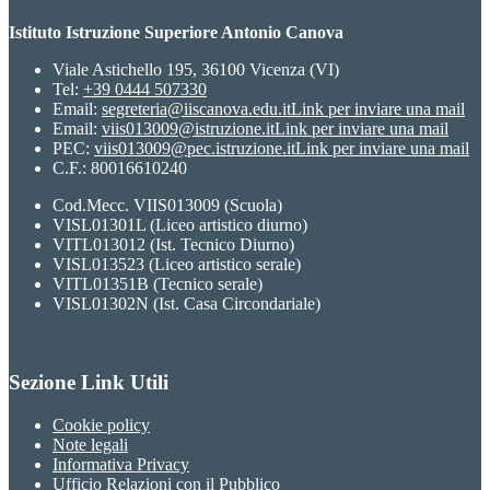
Istituto Istruzione Superiore Antonio Canova
Viale Astichello 195, 36100 Vicenza (VI)
Tel:
+39 0444 507330
Email:
segreteria@iiscanova.edu.it
Link per inviare una mail
Email:
viis013009@istruzione.it
Link per inviare una mail
PEC:
viis013009@pec.istruzione.it
Link per inviare una mail
C.F.: 80016610240
Cod.Mecc. VIIS013009 (Scuola)
VISL01301L (Liceo artistico diurno)
VITL013012 (Ist. Tecnico Diurno)
VISL013523 (Liceo artistico serale)
VITL01351B (Tecnico serale)
VISL01302N (Ist. Casa Circondariale)
Sezione Link Utili
Cookie policy
Note legali
Informativa Privacy
Ufficio Relazioni con il Pubblico