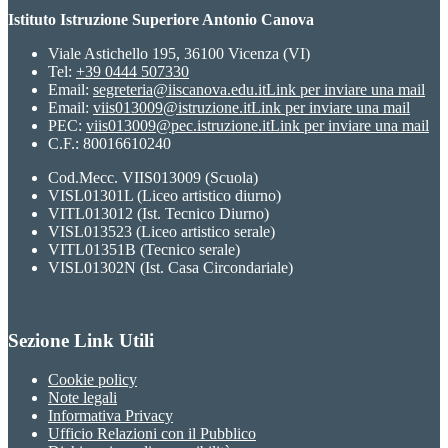
Istituto Istruzione Superiore Antonio Canova
Viale Astichello 195, 36100 Vicenza (VI)
Tel:
+39 0444 507330
Email:
segreteria@iiscanova.edu.it
Link per inviare una mail
Email:
viis013009@istruzione.it
Link per inviare una mail
PEC:
viis013009@pec.istruzione.it
Link per inviare una mail
C.F.: 80016610240
Cod.Mecc. VIIS013009 (Scuola)
VISL01301L (Liceo artistico diurno)
VITL013012 (Ist. Tecnico Diurno)
VISL013523 (Liceo artistico serale)
VITL01351B (Tecnico serale)
VISL01302N (Ist. Casa Circondariale)
Sezione Link Utili
Cookie policy
Note legali
Informativa Privacy
Ufficio Relazioni con il Pubblico