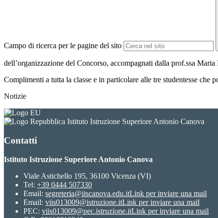
Campo di ricerca per le pagine del sito
dell’organizzazione del Concorso, accompagnati dalla prof.ssa Maria 
Complimenti a tutta la classe e in particolare alle tre studentesse ch
Notizie
Istituto Istruzione Superiore Antonio Canova
Contatti
Istituto Istruzione Superiore Antonio Canova
Viale Astichello 195, 36100 Vicenza (VI)
Tel:
+39 0444 507330
Email:
segreteria@iiscanova.edu.it
Link per inviare una mail
Email:
viis013009@istruzione.it
Link per inviare una mail
PEC:
viis013009@pec.istruzione.it
Link per inviare una mail