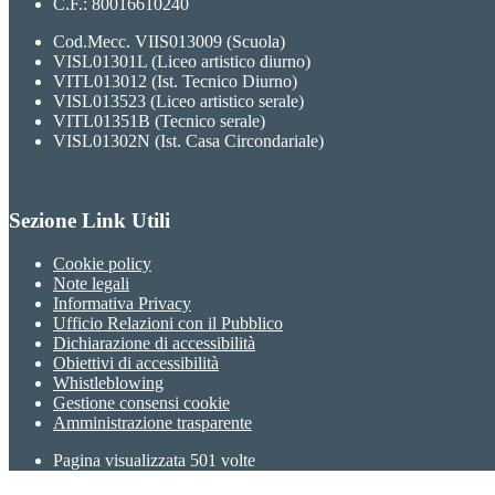
C.F.: 80016610240
Cod.Mecc. VIIS013009 (Scuola)
VISL01301L (Liceo artistico diurno)
VITL013012 (Ist. Tecnico Diurno)
VISL013523 (Liceo artistico serale)
VITL01351B (Tecnico serale)
VISL01302N (Ist. Casa Circondariale)
Sezione Link Utili
Cookie policy
Note legali
Informativa Privacy
Ufficio Relazioni con il Pubblico
Dichiarazione di accessibilità
Obiettivi di accessibilità
Whistleblowing
Gestione consensi cookie
Amministrazione trasparente
Pagina visualizzata
501
volte