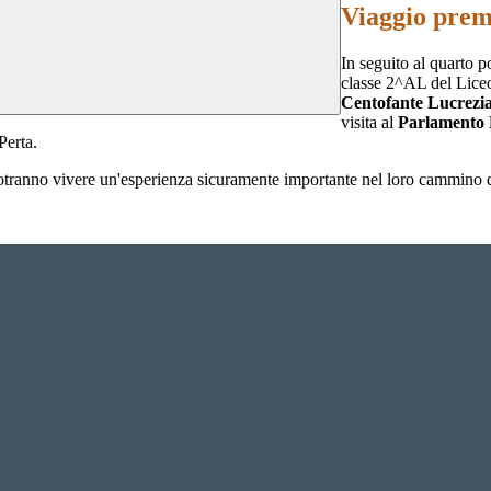
Viaggio prem
In seguito al quarto p
classe 2^AL del Liceo
Centofante Lucrezia
visita al
Parlamento
Perta.
e potranno vivere un'esperienza sicuramente importante nel loro cammino d