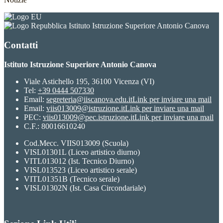
Istituto Istruzione Superiore Antonio Canova
Contatti
Istituto Istruzione Superiore Antonio Canova
Viale Astichello 195, 36100 Vicenza (VI)
Tel:
+39 0444 507330
Email:
segreteria@iiscanova.edu.it
Link per inviare una mail
Email:
viis013009@istruzione.it
Link per inviare una mail
PEC:
viis013009@pec.istruzione.it
Link per inviare una mail
C.F.: 80016610240
Cod.Mecc. VIIS013009 (Scuola)
VISL01301L (Liceo artistico diurno)
VITL013012 (Ist. Tecnico Diurno)
VISL013523 (Liceo artistico serale)
VITL01351B (Tecnico serale)
VISL01302N (Ist. Casa Circondariale)