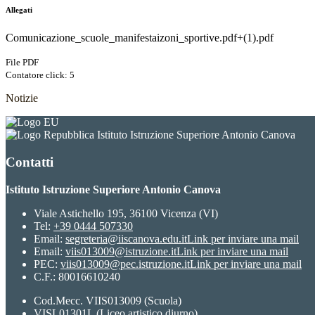
Allegati
Comunicazione_scuole_manifestaizoni_sportive.pdf+(1).pdf
File PDF
Contatore click: 5
Notizie
Istituto Istruzione Superiore Antonio Canova
Contatti
Istituto Istruzione Superiore Antonio Canova
Viale Astichello 195, 36100 Vicenza (VI)
Tel:
+39 0444 507330
Email:
segreteria@iiscanova.edu.it
Link per inviare una mail
Email:
viis013009@istruzione.it
Link per inviare una mail
PEC:
viis013009@pec.istruzione.it
Link per inviare una mail
C.F.: 80016610240
Cod.Mecc. VIIS013009 (Scuola)
VISL01301L (Liceo artistico diurno)