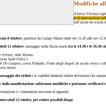
Modifiche all
A breve Vicenza ospite
avrà ripercussioni sull
sull’uscita da scuola d
bato 8 ottobre
: partenza da Campo Marzo dalle ore 11.45 alle ore 12.4
ledì 12 ottobre
: passaggio nella fascia oraria
tra le 14.30 e le 16.30 ci
 Ferreti, viale Verona.
Corso Santi Felice e
De Gasperi, corso Palladio, Ponte degli Angeli. In uscita verso i colli 
orso stesso.
ssaggio dei ciclisti
e la viabilità limitrofa subirà deviazioni che saran
e dalla manifestazione subiranno modifiche e potranno verificarsi ri
informazioni e i chiarimenti necessari al riguardo.
 mercoledì 12 ottobre, per evitare possibili disagi.