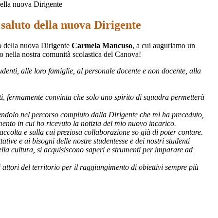
ella nuova Dirigente
saluto della nuova Dirigente
o della nuova Dirigente
Carmela Mancuso
, a cui auguriamo un
o nella nostra comunità scolastica del Canova!
denti, alle loro famiglie, al personale docente e non docente, alla
tti, fermamente convinta che solo uno spirito di squadra permetterà
serendolo nel percorso compiuto dalla Dirigente che mi ha preceduto,
ento in cui ho ricevuto la notizia del mio nuovo incarico.
colta e sulla cui preziosa collaborazione so già di poter contare.
ative e ai bisogni delle nostre studentesse e dei nostri studenti
ella cultura, si acquisiscono saperi e strumenti per imparare ad
attori del territorio per il raggiungimento di obiettivi sempre più