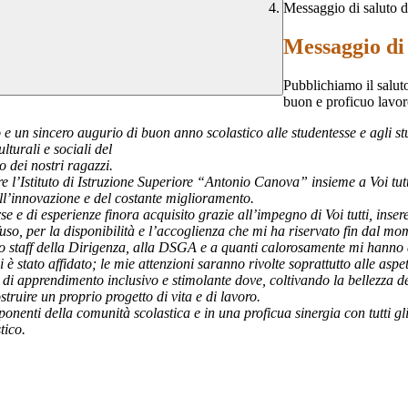
Messaggio di saluto d
Messaggio di 
Pubblichiamo il salut
buon e proficuo lavor
 e un sincero augurio di buon anno scolastico alle studentesse e agli stu
lturali e sociali del
o dei nostri ragazzi.
e l’Istituto di Istruzione Superiore “Antonio Canova” insieme a Voi tu
ll’innovazione e del costante miglioramento.
orse e di esperienze finora acquisito grazie all’impegno di Voi tutti, in
so, per la disponibilità e l’accoglienza che mi ha riservato fin dal mom
o staff della Dirigenza, alla DSGA e a quanti calorosamente mi hanno ac
stato affidato; le mie attenzioni saranno rivolte soprattutto alle aspett
te di apprendimento inclusivo e stimolante dove, coltivando la bellezza d
ruire un proprio progetto di vita e di lavoro.
nenti della comunità scolastica e in una proficua sinergia con tutti gli 
tico.