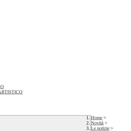
CO
EO ARTISTICO
Home
>
Novità
>
Le notizie
>