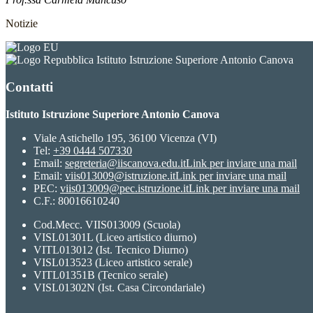
Notizie
Istituto Istruzione Superiore Antonio Canova
Contatti
Istituto Istruzione Superiore Antonio Canova
Viale Astichello 195, 36100 Vicenza (VI)
Tel:
+39 0444 507330
Email:
segreteria@iiscanova.edu.it
Link per inviare una mail
Email:
viis013009@istruzione.it
Link per inviare una mail
PEC:
viis013009@pec.istruzione.it
Link per inviare una mail
C.F.: 80016610240
Cod.Mecc. VIIS013009 (Scuola)
VISL01301L (Liceo artistico diurno)
VITL013012 (Ist. Tecnico Diurno)
VISL013523 (Liceo artistico serale)
VITL01351B (Tecnico serale)
VISL01302N (Ist. Casa Circondariale)