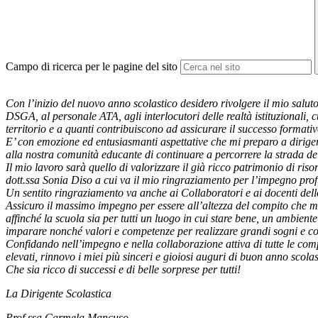
Campo di ricerca per le pagine del sito
Con l’inizio del nuovo anno scolastico desidero rivolgere il mio saluto
DSGA, al personale ATA, agli interlocutori delle realtà istituzionali, cu
territorio e a quanti contribuiscono ad assicurare il successo formativ
E’ con emozione ed entusiasmanti aspettative che mi preparo a diriger
alla nostra comunità educante di continuare a percorrere la strada de
Il mio lavoro sarà quello di valorizzare il già ricco patrimonio di ris
dott.ssa Sonia Diso a cui va il mio ringraziamento per l’impegno profu
Un sentito ringraziamento va anche ai Collaboratori e ai docenti dell
Assicuro il massimo impegno per essere all’altezza del compito che mi è 
affinché la scuola sia per tutti un luogo in cui stare bene, un ambien
imparare nonché valori e competenze per realizzare grandi sogni e cost
Confidando nell’impegno e nella collaborazione attiva di tutte le compo
elevati, rinnovo i miei più sinceri e gioiosi auguri di buon anno scolas
Che sia ricco di successi e di belle sorprese per tutti!
La Dirigente Scolastica
Prof.ssa Carmela Mancuso