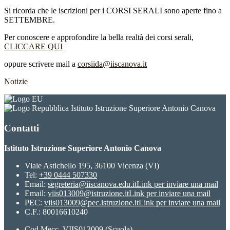
Si ricorda che le iscrizioni per i CORSI SERALI sono aperte fino a
SETTEMBRE.
Per conoscere e approfondire la bella realtà dei corsi serali,
CLICCARE QUI
oppure scrivere mail a
corsiida@iiscanova.it
Notizie
Istituto Istruzione Superiore Antonio Canova
Contatti
Istituto Istruzione Superiore Antonio Canova
Viale Astichello 195, 36100 Vicenza (VI)
Tel:
+39 0444 507330
Email:
segreteria@iiscanova.edu.it
Link per inviare una mail
Email:
viis013009@istruzione.it
Link per inviare una mail
PEC:
viis013009@pec.istruzione.it
Link per inviare una mail
C.F.: 80016610240
Cod.Mecc. VIIS013009 (Scuola)