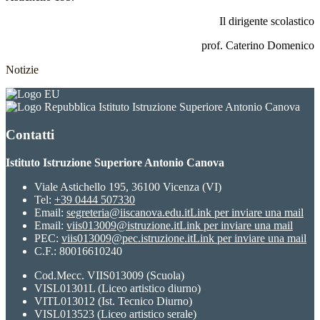
Il dirigente scolastico
prof. Caterino Domenico
Notizie
Istituto Istruzione Superiore Antonio Canova
Contatti
Istituto Istruzione Superiore Antonio Canova
Viale Astichello 195, 36100 Vicenza (VI)
Tel:
+39 0444 507330
Email:
segreteria@iiscanova.edu.it
Link per inviare una mail
Email:
viis013009@istruzione.it
Link per inviare una mail
PEC:
viis013009@pec.istruzione.it
Link per inviare una mail
C.F.: 80016610240
Cod.Mecc. VIIS013009 (Scuola)
VISL01301L (Liceo artistico diurno)
VITL013012 (Ist. Tecnico Diurno)
VISL013523 (Liceo artistico serale)