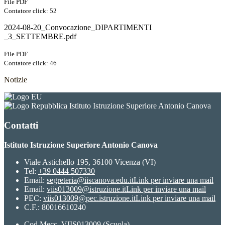
File PDF
Contatore click: 52
2024-08-20_Convocazione_DIPARTIMENTI
_3_SETTEMBRE.pdf
File PDF
Contatore click: 46
Notizie
Istituto Istruzione Superiore Antonio Canova
Contatti
Istituto Istruzione Superiore Antonio Canova
Viale Astichello 195, 36100 Vicenza (VI)
Tel:
+39 0444 507330
Email:
segreteria@iiscanova.edu.it
Link per inviare una mail
Email:
viis013009@istruzione.it
Link per inviare una mail
PEC:
viis013009@pec.istruzione.it
Link per inviare una mail
C.F.: 80016610240
Cod.Mecc. VIIS013009 (Scuola)