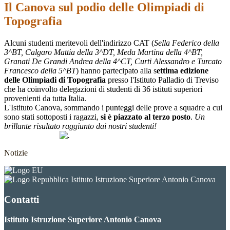
Il Canova sul podio delle Olimpiadi di
Topografia
Alcuni studenti meritevoli dell'indirizzo CAT (
Sella Federico della
3^BT, Calgaro Mattia della 3^DT, Meda Martina della 4^BT,
Granati De Grandi Andrea della 4^CT, Curti Alessandro e Turcato
Francesco della 5^BT
) hanno partecipato alla s
ettima edizione
delle Olimpiadi di Topografia
presso l'Istituto Palladio di Treviso
che ha coinvolto delegazioni di studenti di 36 istituti superiori
provenienti da tutta Italia.
L'Istituto Canova, sommando i punteggi delle prove a squadre a cui
sono stati sottoposti i ragazzi,
si è piazzato al terzo posto
.
Un
brillante risultato raggiunto dai nostri studenti!
Notizie
Istituto Istruzione Superiore Antonio Canova
Contatti
Istituto Istruzione Superiore Antonio Canova