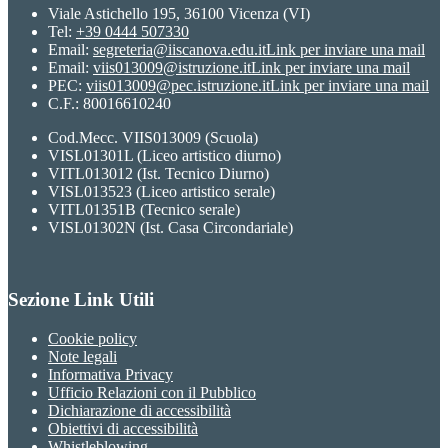
Viale Astichello 195, 36100 Vicenza (VI)
Tel:
+39 0444 507330
Email:
segreteria@iiscanova.edu.it
Link per inviare una mail
Email:
viis013009@istruzione.it
Link per inviare una mail
PEC:
viis013009@pec.istruzione.it
Link per inviare una mail
C.F.: 80016610240
Cod.Mecc. VIIS013009 (Scuola)
VISL01301L (Liceo artistico diurno)
VITL013012 (Ist. Tecnico Diurno)
VISL013523 (Liceo artistico serale)
VITL01351B (Tecnico serale)
VISL01302N (Ist. Casa Circondariale)
Sezione Link Utili
Cookie policy
Note legali
Informativa Privacy
Ufficio Relazioni con il Pubblico
Dichiarazione di accessibilità
Obiettivi di accessibilità
Whistleblowing