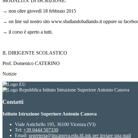
MODALITA’ DI ISCRIZIONE:
→ non oltre giovedì 18 febbraio 2015
→ on line sul nostro sito www.sballandoballando.it oppure su facebo
→ il corso è aperto a tutti.
IL DIRIGENTE SCOLASTICO
Prof. Domenico CATERINO
Notizie
Istituto Istruzione Superiore Antonio Canova
Contatti
Istituto Istruzione Superiore Antonio Canova
Viale Astichello 195, 36100 Vicenza (VI)
Tel:
+39 0444 507330
Email:
segreteria@iiscanova.edu.it
Link per inviare una mail