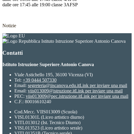
dalle ore 17:45 alle 19:00 classe 3AFSP
Notizie
Istituto Istruzione Superiore Antonio Canova
Contatti
Istituto Istruzione Superiore Antonio Canova
Viale Astichello 195, 36100 Vicenza (VI)
Tel:
+39 0444 507330
Email:
segreteria@iiscanova.edu.it
Link per inviare una mail
Email:
viis013009@istruzione.it
Link per inviare una mail
PEC:
viis013009@pec.istruzione.it
Link per inviare una mail
C.F.: 80016610240
Cod.Mecc. VIIS013009 (Scuola)
VISL01301L (Liceo artistico diurno)
VITL013012 (Ist. Tecnico Diurno)
VISL013523 (Liceo artistico serale)
VITL01351B (Tecnico serale)