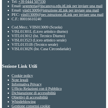
Tel:
+39 0444 507330
Email:
segreteria@iiscanova.edu.it
Link per inviare una mail
Email:
viis013009@istruzione.it
Link per inviare una mail
PEC:
viis013009@pec.istruzione.it
Link per inviare una mail
C.F.: 80016610240
Cod.Mecc. VIIS013009 (Scuola)
VISL01301L (Liceo artistico diurno)
VITL013012 (Ist. Tecnico Diurno)
VISL013523 (Liceo artistico serale)
VITL01351B (Tecnico serale)
VISL01302N (Ist. Casa Circondariale)
Sezione Link Utili
Cookie policy
Note legali
Informativa Privacy
Ufficio Relazioni con il Pubblico
Dichiarazione di accessibilità
Obiettivi di accessibilità
Whistleblowing
Gestione consensi cookie