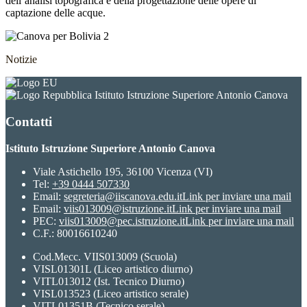
dell’analisi topografica e della progettazione delle opere di
captazione delle acque.
Notizie
Istituto Istruzione Superiore Antonio Canova
Contatti
Istituto Istruzione Superiore Antonio Canova
Viale Astichello 195, 36100 Vicenza (VI)
Tel:
+39 0444 507330
Email:
segreteria@iiscanova.edu.it
Link per inviare una mail
Email:
viis013009@istruzione.it
Link per inviare una mail
PEC:
viis013009@pec.istruzione.it
Link per inviare una mail
C.F.: 80016610240
Cod.Mecc. VIIS013009 (Scuola)
VISL01301L (Liceo artistico diurno)
VITL013012 (Ist. Tecnico Diurno)
VISL013523 (Liceo artistico serale)
VITL01351B (Tecnico serale)