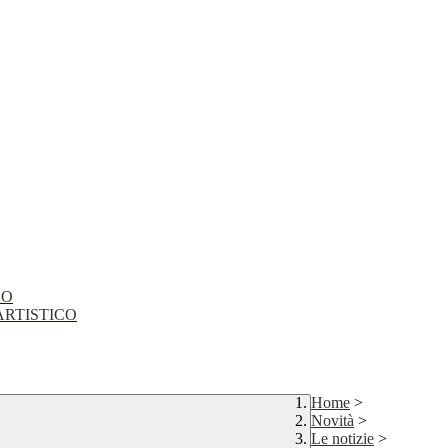
CO
EO ARTISTICO
Home
>
Novità
>
Le notizie
>