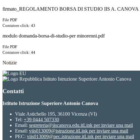
firmato_REGOLAMENTO BORSA DI STUDIO IIS A. CANOVA
File PDF
Contatore click: 43
modulo domanda-borsa-di-studio-per minorenni.pdf
File PDF
Contatore click: 44
Notizie
Istituto Istruzione Superiore Antonio Canova
Contatti
Istituto Istruzione Superiore Antonio Canova
Viale Astichello 195, 36100 Vicenza (VI)
Tel:
+39 0444 507330
Email:
segreteria@iiscanova.edu.it
Link per inviare una mail
Email:
viis013009@istruzione.it
Link per inviare una mail
PEC:
viis013009@pec.istruzione.it
Link per inviare una mail