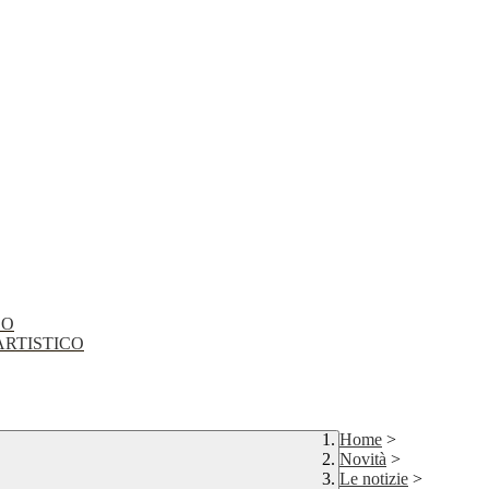
CO
EO ARTISTICO
Home
>
Novità
>
Le notizie
>