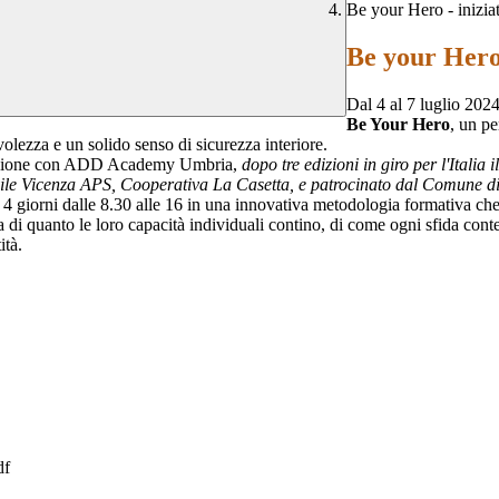
Be your Hero - inizia
Be your Hero 
Dal 4 al 7 luglio 2024
Be Your Hero
, un pe
volezza e un solido senso di sicurezza interiore.
razione con ADD Academy Umbria,
dopo tre edizioni in giro per l'Italia
ivile Vicenza APS, Cooperativa La Casetta, e patrocinato dal Comune d
er 4 giorni dalle 8.30 alle 16 in una innovativa metodologia formativa c
 di quanto le loro capacità individuali contino, di come ogni sfida conte
tità.
df