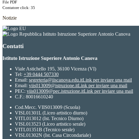
File PDF
Contatore click: 35
Notizie
Istituto Istruzione Superiore Antonio Canova
Contatti
Istituto Istruzione Superiore Antonio Canova
Viale Astichello 195, 36100 Vicenza (VI)
Tel:
+39 0444 507330
Email:
segreteria@iiscanova.edu.it
Link per inviare una mail
Email:
viis013009@istruzione.it
Link per inviare una mail
PEC:
viis013009@pec.istruzione.it
Link per inviare una mail
C.F.: 80016610240
Cod.Mecc. VIIS013009 (Scuola)
VISL01301L (Liceo artistico diurno)
VITL013012 (Ist. Tecnico Diurno)
VISL013523 (Liceo artistico serale)
VITL01351B (Tecnico serale)
VISL01302N (Ist. Casa Circondariale)