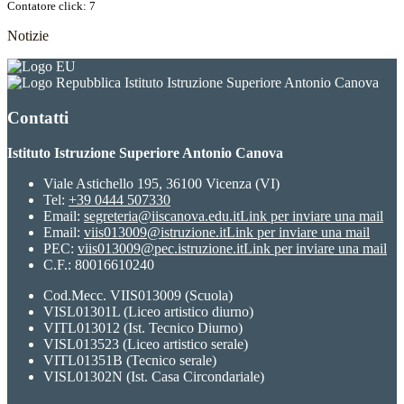
Contatore click: 7
Notizie
Istituto Istruzione Superiore Antonio Canova
Contatti
Istituto Istruzione Superiore Antonio Canova
Viale Astichello 195, 36100 Vicenza (VI)
Tel:
+39 0444 507330
Email:
segreteria@iiscanova.edu.it
Link per inviare una mail
Email:
viis013009@istruzione.it
Link per inviare una mail
PEC:
viis013009@pec.istruzione.it
Link per inviare una mail
C.F.: 80016610240
Cod.Mecc. VIIS013009 (Scuola)
VISL01301L (Liceo artistico diurno)
VITL013012 (Ist. Tecnico Diurno)
VISL013523 (Liceo artistico serale)
VITL01351B (Tecnico serale)
VISL01302N (Ist. Casa Circondariale)