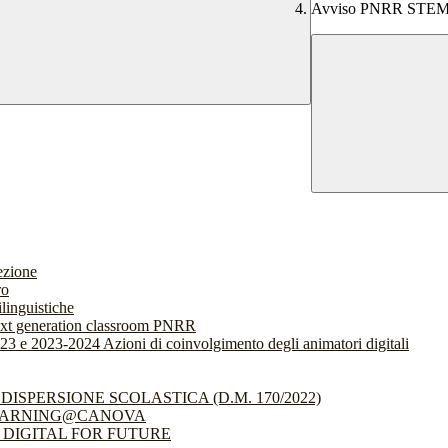
Avviso PNRR STEM e 
ezione
ro
linguistiche
ext generation classroom PNRR
3 e 2023-2024 Azioni di coinvolgimento degli animatori digitali
ISPERSIONE SCOLASTICA (D.M. 170/2022)
O: LEARNING@CANOVA
getto: DIGITAL FOR FUTURE