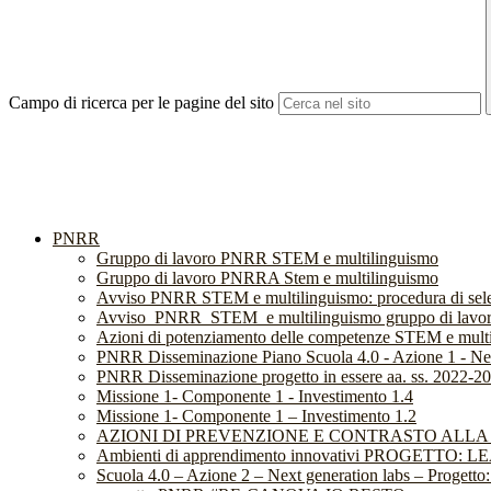
Campo di ricerca per le pagine del sito
PNRR
Gruppo di lavoro PNRR STEM e multilinguismo
Gruppo di lavoro PNRRA Stem e multilinguismo
Avviso PNRR STEM e multilinguismo: procedura di sel
Avviso_PNRR_STEM_e multilinguismo gruppo di lavo
Azioni di potenziamento delle competenze STEM e multi
PNRR Disseminazione Piano Scuola 4.0 - Azione 1 - N
PNRR Disseminazione progetto in essere aa. ss. 2022-202
Missione 1- Componente 1 - Investimento 1.4
Missione 1- Componente 1 – Investimento 1.2
AZIONI DI PREVENZIONE E CONTRASTO ALLA D
Ambienti di apprendimento innovativi PROGETT
Scuola 4.0 – Azione 2 – Next generation labs – Pro