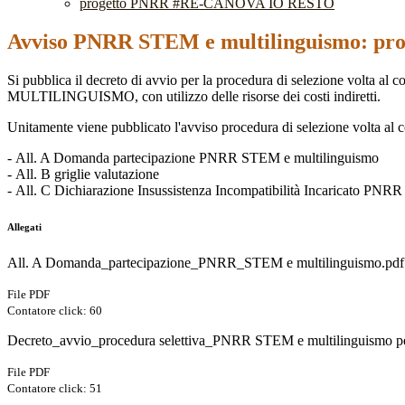
progetto PNRR #RE-CANOVA IO RESTO
Avviso PNRR STEM e multilinguismo: proc
Si pubblica il d
ecreto di avvio per la procedura di selezione volta al
MULTILINGUISMO, con utilizzo delle risorse dei costi indiretti.
Unitamente viene pubblicato l'a
vviso procedura di selezione volta al 
- All. A Domanda partecipazione PNRR STEM e multilinguismo
- All. B griglie valutazione
- All. C Dichiarazione Insussistenza Incompatibilità Incaricato PN
Allegati
All. A Domanda_partecipazione_PNRR_STEM e multilinguismo.pdf
File PDF
Contatore click: 60
Decreto_avvio_procedura selettiva_PNRR STEM e multilinguismo per
File PDF
Contatore click: 51