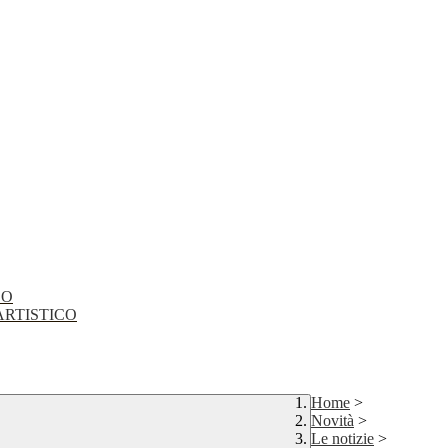
CO
EO ARTISTICO
Home
>
Novità
>
Le notizie
>