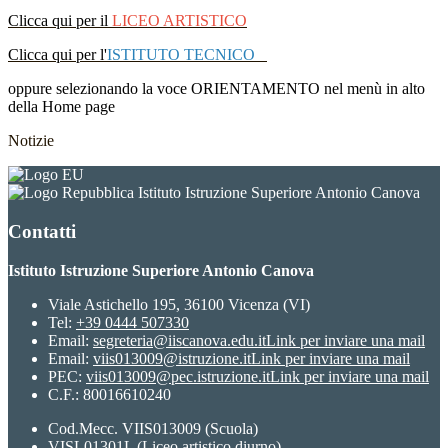
Clicca qui per il
LICEO ARTISTICO
Clicca qui
per l'
ISTITUTO TECNICO
oppure selezionando la voce ORIENTAMENTO nel menù in alto
della Home page
Notizie
Istituto Istruzione Superiore Antonio Canova
Contatti
Istituto Istruzione Superiore Antonio Canova
Viale Astichello 195, 36100 Vicenza (VI)
Tel:
+39 0444 507330
Email:
segreteria@iiscanova.edu.it
Link per inviare una mail
Email:
viis013009@istruzione.it
Link per inviare una mail
PEC:
viis013009@pec.istruzione.it
Link per inviare una mail
C.F.: 80016610240
Cod.Mecc. VIIS013009 (Scuola)
VISL01301L (Liceo artistico diurno)