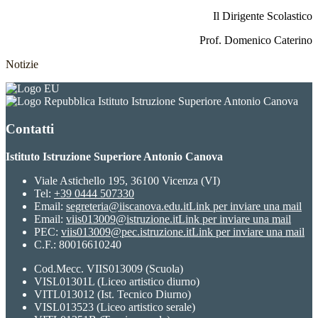
Il Dirigente Scolastico
Prof. Domenico Caterino
Notizie
Istituto Istruzione Superiore Antonio Canova
Contatti
Istituto Istruzione Superiore Antonio Canova
Viale Astichello 195, 36100 Vicenza (VI)
Tel:
+39 0444 507330
Email:
segreteria@iiscanova.edu.it
Link per inviare una mail
Email:
viis013009@istruzione.it
Link per inviare una mail
PEC:
viis013009@pec.istruzione.it
Link per inviare una mail
C.F.: 80016610240
Cod.Mecc. VIIS013009 (Scuola)
VISL01301L (Liceo artistico diurno)
VITL013012 (Ist. Tecnico Diurno)
VISL013523 (Liceo artistico serale)