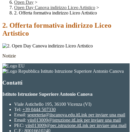
Open Day
>
Open Day Canova indirizzo Liceo Artistico
>
2. Offerta formativa indirizzo Liceo Artistico
2. Offerta formativa indirizzo Liceo
Artistico
Notizie
Istituto Istruzione Superiore Antonio Canova
Contatti
Istituto Istruzione Superiore Antonio Canova
Viale Astichello 195, 36100 Vicenza (VI)
Tel:
+39 0444 507330
Email:
segreteria@iiscanova.edu.it
Link per inviare una mail
Email:
viis013009@istruzione.it
Link per inviare una mail
PEC:
viis013009@pec.istruzione.it
Link per inviare una mail
C.F.: 80016610240