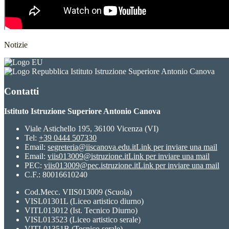
Notizie
Istituto Istruzione Superiore Antonio Canova
Contatti
Istituto Istruzione Superiore Antonio Canova
Viale Astichello 195, 36100 Vicenza (VI)
Tel:
+39 0444 507330
Email:
segreteria@iiscanova.edu.it
Link per inviare una mail
Email:
viis013009@istruzione.it
Link per inviare una mail
PEC:
viis013009@pec.istruzione.it
Link per inviare una mail
C.F.: 80016610240
Cod.Mecc. VIIS013009 (Scuola)
VISL01301L (Liceo artistico diurno)
VITL013012 (Ist. Tecnico Diurno)
VISL013523 (Liceo artistico serale)
VITL01351B (Tecnico serale)