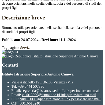
devono orientarsi nella scelta della scuola e del percorso di studi dei
propri figli.
Descrizione breve
Strumento utile per orientarsi nella scelta della scuola e del percorso
di studi dei propri figli.
Pubblicato:
24-07-2024 -
Revisione:
11-11-2024
Tag pagina:
Servizi
Istituto Istruzione Superiore Antonio Canova
Contatti
Istituto Istruzione Superiore Antonio Canova
Viale Astichello 195, 36100 Vicenza (VI)
Tel:
+39 0444 507330
Email:
segreteria@iiscanova.edu.it
Link per inviare una mail
Email:
viis013009@istruzione.it
Link per inviare una mail
PEC:
viis013009@pec.istruzione.it
Link per inviare una mail
C.F.: 80016610240