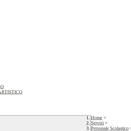
CO
EO ARTISTICO
Home
>
Servizi
>
Personale Scolastico