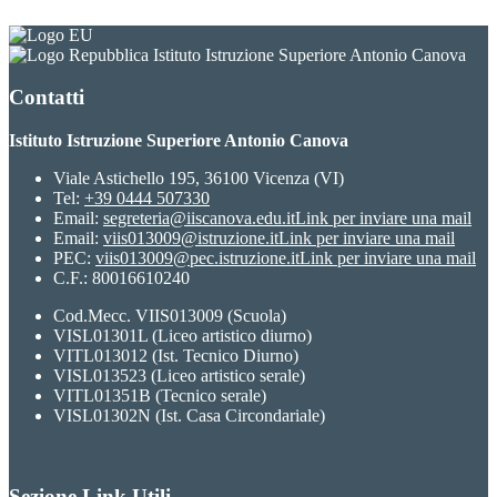
Istituto Istruzione Superiore Antonio Canova
Contatti
Istituto Istruzione Superiore Antonio Canova
Viale Astichello 195, 36100 Vicenza (VI)
Tel:
+39 0444 507330
Email:
segreteria@iiscanova.edu.it
Link per inviare una mail
Email:
viis013009@istruzione.it
Link per inviare una mail
PEC:
viis013009@pec.istruzione.it
Link per inviare una mail
C.F.: 80016610240
Cod.Mecc. VIIS013009 (Scuola)
VISL01301L (Liceo artistico diurno)
VITL013012 (Ist. Tecnico Diurno)
VISL013523 (Liceo artistico serale)
VITL01351B (Tecnico serale)
VISL01302N (Ist. Casa Circondariale)
Sezione Link Utili