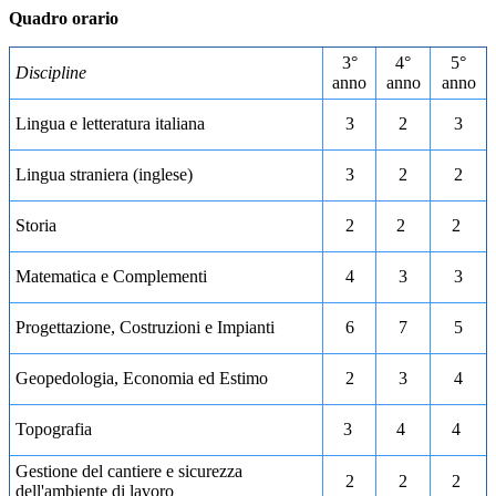
Quadro orario
3°
4°
5°
Discipline
anno
anno
anno
Lingua e letteratura italiana
3
2
3
Lingua straniera (inglese)
3
2
2
Storia
2
2
2
Matematica e Complementi
4
3
3
Progettazione, Costruzioni e Impianti
6
7
5
Geopedologia, Economia ed Estimo
2
3
4
Topografia
3
4
4
Gestione del cantiere e sicurezza
2
2
2
dell'ambiente di lavoro