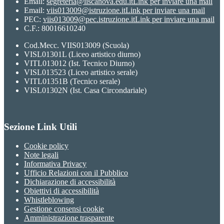
Email:
segreteria@iiscanova.edu.it
Link per inviare una mail
Email:
viis013009@istruzione.it
Link per inviare una mail
PEC:
viis013009@pec.istruzione.it
Link per inviare una mail
C.F.: 80016610240
Cod.Mecc. VIIS013009 (Scuola)
VISL01301L (Liceo artistico diurno)
VITL013012 (Ist. Tecnico Diurno)
VISL013523 (Liceo artistico serale)
VITL01351B (Tecnico serale)
VISL01302N (Ist. Casa Circondariale)
Sezione Link Utili
Cookie policy
Note legali
Informativa Privacy
Ufficio Relazioni con il Pubblico
Dichiarazione di accessibilità
Obiettivi di accessibilità
Whistleblowing
Gestione consensi cookie
Amministrazione trasparente