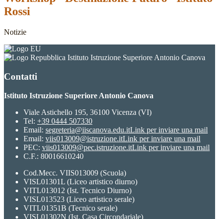
Rossi
Notizie
Istituto Istruzione Superiore Antonio Canova
Contatti
Istituto Istruzione Superiore Antonio Canova
Viale Astichello 195, 36100 Vicenza (VI)
Tel:
+39 0444 507330
Email:
segreteria@iiscanova.edu.it
Link per inviare una mail
Email:
viis013009@istruzione.it
Link per inviare una mail
PEC:
viis013009@pec.istruzione.it
Link per inviare una mail
C.F.: 80016610240
Cod.Mecc. VIIS013009 (Scuola)
VISL01301L (Liceo artistico diurno)
VITL013012 (Ist. Tecnico Diurno)
VISL013523 (Liceo artistico serale)
VITL01351B (Tecnico serale)
VISL01302N (Ist. Casa Circondariale)