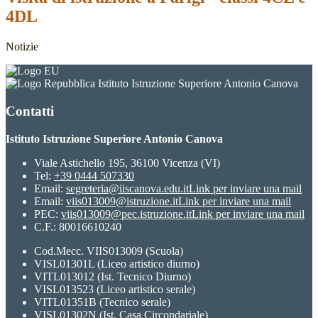
4DL
Notizie
Istituto Istruzione Superiore Antonio Canova
Contatti
Istituto Istruzione Superiore Antonio Canova
Viale Astichello 195, 36100 Vicenza (VI)
Tel:
+39 0444 507330
Email:
segreteria@iiscanova.edu.it
Link per inviare una mail
Email:
viis013009@istruzione.it
Link per inviare una mail
PEC:
viis013009@pec.istruzione.it
Link per inviare una mail
C.F.: 80016610240
Cod.Mecc. VIIS013009 (Scuola)
VISL01301L (Liceo artistico diurno)
VITL013012 (Ist. Tecnico Diurno)
VISL013523 (Liceo artistico serale)
VITL01351B (Tecnico serale)
VISL01302N (Ist. Casa Circondariale)