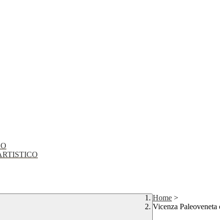
CO
EO ARTISTICO
Home
>
Vicenza Paleoveneta